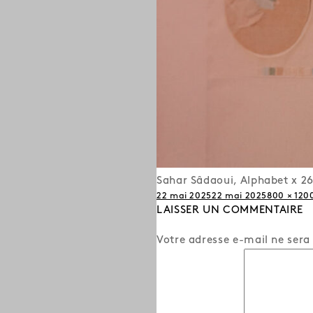
Sahar Sâdaoui, Alphabet x 26
Publié
Taille
22 mai 2025
22 mai 2025
800 × 120
le
LAISSER UN COMMENTAIRE
réelle
Votre adresse e-mail ne sera