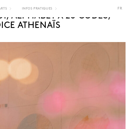
FR
ARTS
INFOS PRATIQUES
, ALPHABET X 26 CODES,
DICE ATHENAÏS
EN
NL