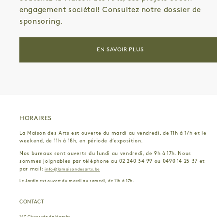
BENOÎT BASTIN
PRISCILLA BECCARI
engagement sociétal! Consultez notre dossier de
SÉBASTIEN ALOUF
PAUL GÉRARD
sponsoring.
LOUISE LIMONTAS
ANTOINE MOULINARD
BOARD GAME CAMPUS & ARBA-ESA
ANNE SEDEL
FRÉDÉRIC BIESMANS
JAN DE VLIEGHER
EN SAVOIR PLUS
AURÉLIEN GOUBAU
PATRIMOINE À ROULETTES
ROMANE ISKARIA
HORAIRES
La Maison des Arts est ouverte du mardi au vendredi, de 11h à 17h et le
weekend, de 11h à 18h, en période d’exposition.
Nos bureaux sont ouverts du lundi au vendredi, de 9h à 17h. Nous
sommes joignables par téléphone au 02 240 34 99 ou 0490 14 25 37 et
par mail:
info@lamaisondesarts.be
Le Jardin est ouvert du mardi au samedi, de 11h à 17h.
CONTACT