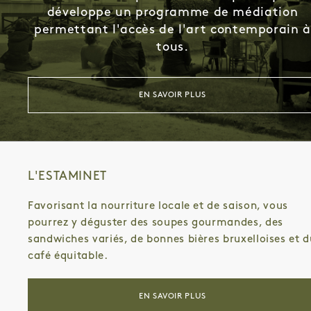
STEPHAN BALLEUX
DANIEL LOCUS
développe un programme de médiation
SYLVIE EYBERG
MARCELLINE DELBECQ
permettant l'accès de l'art contemporain à
STEFANA MCCLURE
FLORIAN KINIQUES
tous.
ON KAWARA
GODELIEVE VANDAMME
BARBARA GERACI
CHANTAL MAES
EIRENE EFSTATHIOU
PIERRE BURAGLIO
EN SAVOIR PLUS
LUCILE BERTRAND
KATHERINE LONGLY
CÉCILE HUPIN
LAURENT QUILLET
SAHAR SAÂDAOUI
JUAN D'OULTREMONT
CLAUDE VIALLAT
L'HEURE ATELIER
BARBARA IWEINS
CÔME LEQUIN
L'ESTAMINET
YVES GOBART
MARIE VAN ELDER
VINCENT SOLHEID
ROMAN OPALKA
Favorisant la nourriture locale et de saison, vous
BRUNO D'ALIMONTE
BEAT STREULI
pourrez y déguster des soupes gourmandes, des
MAYA DE MONDRAGON
CORNELIUS ANNOR
sandwiches variés, de bonnes bières bruxelloises et d
MONICA GIRON
DIYANA AFSARIAN
café équitable.
LÉNA BABINET
FLORENCE CATS & JOSEPH HOG
YASMINA ASSBANE
CHARLOTTE BEAUDRY
KATRIEN DE BLAUWER
EMILIO LÓPEZ-MENCHERO
EN SAVOIR PLUS
LOUP LEJEUNE
GIOVANNI CIONI