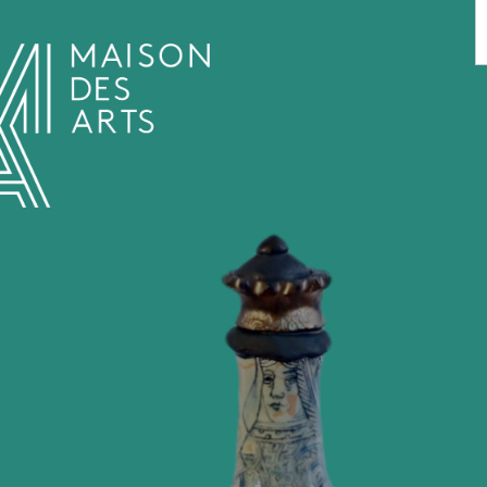
AGENDA
LA MAISON DES ARTS
LE LIEU
INFOS PRATIQUES
HISTOIRE
LOCATIONS
HORAIRES ET ADRESSE
L’ESTAMINET
TARIFS ET RÉSERVATION
ARTISTES
ÉQUIPE ET CONTACTS
PRESSE
PARTENAIRES