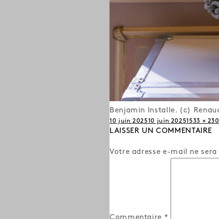
Benjamin Installe. (c) Rena
Publié
Taille
10 juin 2025
10 juin 2025
1533 × 23
le
LAISSER UN COMMENTAIRE
réelle
Votre adresse e-mail ne sera
Commentaire
*