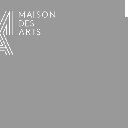
AGENDA
LA MAISON DES ARTS
LE LIEU
INFOS PRATIQUES
HISTOIRE
LOCATIONS
HORAIRES ET ADRESSE
L’ESTAMINET
TARIFS ET RÉSERVATION
ARTISTES
ÉQUIPE ET CONTACTS
PRESSE
PARTENAIRES