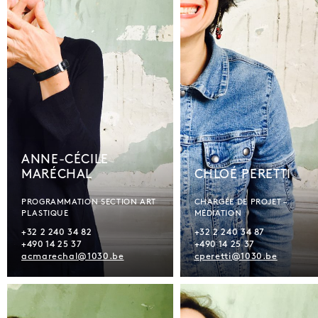
ANNE-CÉCILE
MARÉCHAL
CHLOÉ PERETTI
PROGRAMMATION SECTION ART
CHARGÉE DE PROJET –
PLASTIQUE
MÉDIATION
+32 2 240 34 82
+32 2 240 34 87
+490 14 25 37
+490 14 25 37
acmarechal@1030.be
cperetti@1030.be