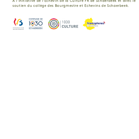
A l’initiative de l’Echevin de la Culture FR de Schaerbeek et avec le
soutien du collège des Bourgmestre et Echevins de Schaerbeek.