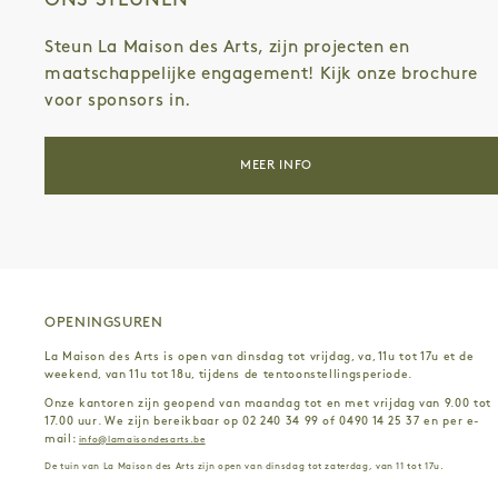
ONS STEUNEN
Steun La Maison des Arts, zijn projecten en
maatschappelijke engagement! Kijk onze brochure
voor sponsors in.
MEER INFO
OPENINGSUREN
La Maison des Arts is open van dinsdag tot vrijdag, va, 11u tot 17u et de
weekend, van 11u tot 18u, tijdens de tentoonstellingsperiode.
Onze kantoren zijn geopend van maandag tot en met vrijdag van 9.00 tot
17.00 uur. We zijn bereikbaar op 02 240 34 99 of 0490 14 25 37 en per e-
mail:
info@lamaisondesarts.be
De tuin van La Maison des Arts zijn open van dinsdag tot zaterdag, van 11 tot 17u.