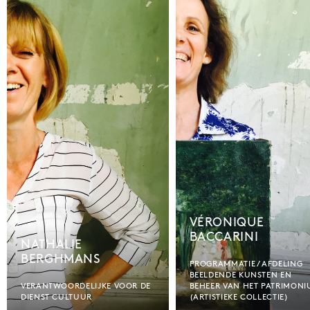
VÉRONIQUE
BACCARINI
NATHALIE
BERGHMANS
PROGRAMMATIE / AFDELING
BEELDENDE KUNSTEN EN
VERANTWOORDELIJKE VOOR DE
BEHEER VAN HET PATRIMON
DIENST CULTUUR
(ARTISTIEKE COLLECTIE)