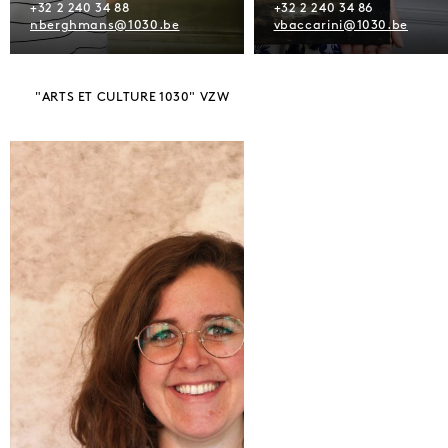
+32 2 240 34 88
+32 2 240 34 86
nberghmans@1030.be
vbaccarini@1030.be
"ARTS ET CULTURE 1030" VZW