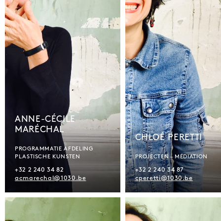
ANNE-CÉCILE
MARÉCHAL
CHLOÉ PERETTI
PROGRAMMATIE AFDELING
PLASTISCHE KUNSTEN
PROJECTEN – MÉDIATION
+32 2 240 34 82
+32 2 240 34 87
acmarechal@1030.be
cperetti@1030.be