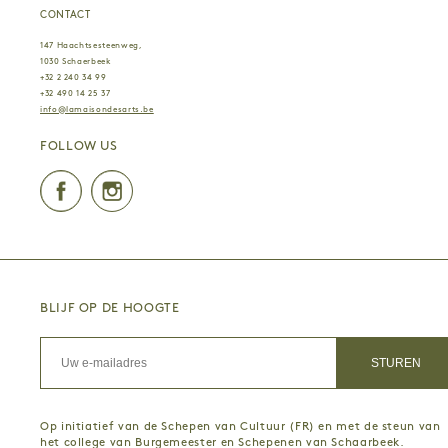
CONTACT
147 Haachtsesteenweg,
1030 Schaerbeek
+32 2 240 34 99
+32 490 14 25 37
info@lamaisondesarts.be
FOLLOW US
Facebook
Instagram
BLIJF OP DE HOOGTE
Op initiatief van de Schepen van Cultuur (FR) en met de steun van
het college van Burgemeester en Schepenen van Schaarbeek.