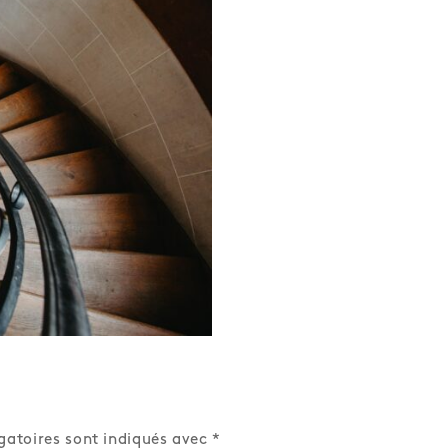
A
UITE
)
gatoires sont indiqués avec
*