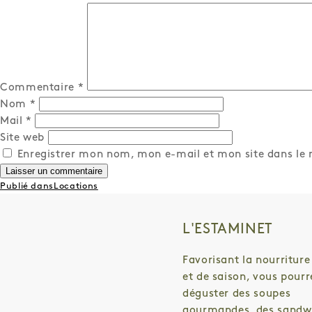
Commentaire
*
Nom
*
Mail
*
Site web
Enregistrer mon nom, mon e-mail et mon site dans le
NAVIGATION
Publié dans
Locations
DE
L’ARTICLE
L'ESTAMINET
Favorisant la nourriture
et de saison, vous pourr
déguster des soupes
gourmandes, des sandw