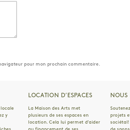
 navigateur pour mon prochain commentaire.
LOCATION D’ESPACES
NOUS 
 locale
La Maison des Arts met
Soutenez
ez y
plusieurs de ses espaces en
projets 
location. Cela lui permet d’aider
sociétal
iches
au financement de ses
de spons