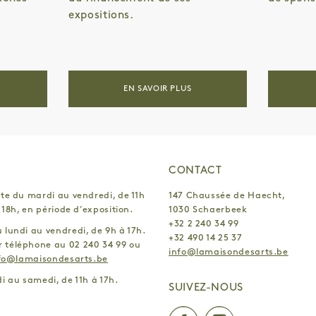
expositions.
EN SAVOIR PLUS
CONTACT
te du mardi au vendredi, de 11h
147 Chaussée de Haecht,
 18h, en période d’exposition.
1030 Schaerbeek
+32 2 240 34 99
lundi au vendredi, de 9h à 17h.
+32 490 14 25 37
 téléphone au 02 240 34 99 ou
info@lamaisondesarts.be
fo@lamaisondesarts.be
i au samedi, de 11h à 17h.
SUIVEZ-NOUS
Facebook
Instagr