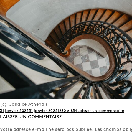
(c) Candice Athenaïs
Publié
Taille
sur
31 janvier 2025
31 janvier 2025
1280 × 854
Laisser un commentaire
le
LAISSER UN COMMENTAIRE
réelle
MD
RED
(64
Votre adresse e-mail ne sera pas publiée.
Les champs obli