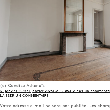
(c) Candice Athenaïs
Publié
31 janvier 2025
31 janvier 2025
Taille
1280 × 854
Laisser un commenta
LAISSER UN COMMENTAIRE
le
réelle
Votre adresse e-mail ne sera pas publiée.
Les cham