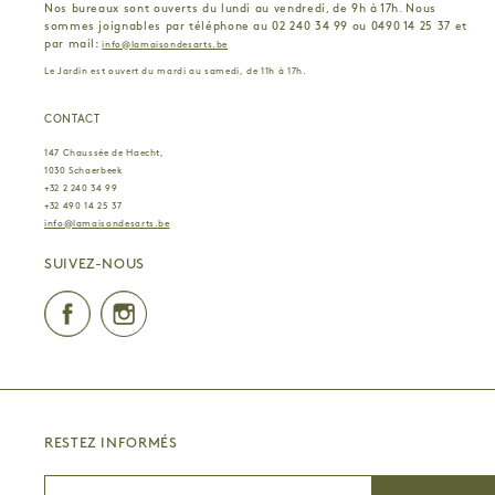
Nos bureaux sont ouverts du lundi au vendredi, de 9h à 17h. Nous
sommes joignables par téléphone au 02 240 34 99 ou 0490 14 25 37 et
par mail:
info@lamaisondesarts.be
Le Jardin est ouvert du mardi au samedi, de 11h à 17h.
CONTACT
147 Chaussée de Haecht,
1030 Schaerbeek
+32 2 240 34 99
+32 490 14 25 37
info@lamaisondesarts.be
SUIVEZ-NOUS
Facebook
Instagram
RESTEZ INFORMÉS