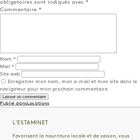
obligatoires sont indiqués avec
*
Commentaire
*
Nom
*
Mail
*
Site web
Enregistrer mon nom, mon e-mail et mon site dans le
navigateur pour mon prochain commentaire.
NAVIGATION
Publié dans
Locations
DE
L’ARTICLE
L'ESTAMINET
Favorisant la nourriture locale et de saison, vous