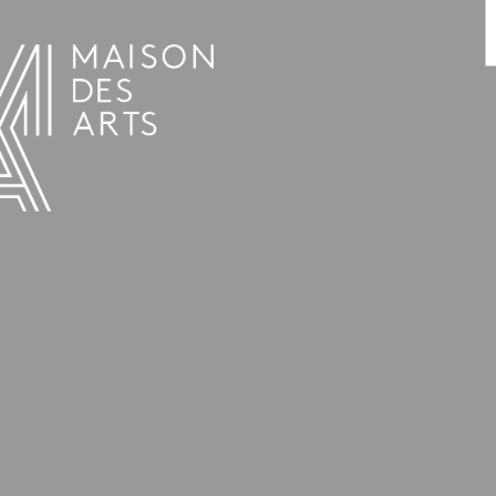
AGENDA
LA MAISON DES ARTS
LE LIEU
INFOS PRATIQUES
HISTOIRE
LOCATIONS
HORAIRES ET ADRESSE
L’ESTAMINET
TARIFS ET RÉSERVATION
ARTISTES
ÉQUIPE ET CONTACTS
PRESSE
PARTENAIRES