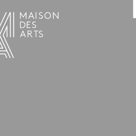
AGENDA
LA MAISON DES ARTS
HET HUIS
PRAKTISCHE INFORMATIE
GESCHIEDENIS
VERHUUR
UREN EN ADRES
L’ESTAMINET
TARIEF EN RESERVATIES
KUNSTENAARS
TEAM EN CONTACTEN
PERS
PARTNERS