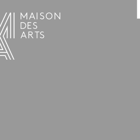
AGENDA
LA MAISON DES ARTS
LE LIEU
INFOS PRATIQUES
HISTOIRE
LOCATIONS
HORAIRES ET ADRESSE
L’ESTAMINET
TARIFS ET RÉSERVATION
ARTISTES
ÉQUIPE ET CONTACTS
PRESSE
PARTENAIRES