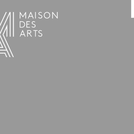
AGENDA
LA MAISON DES ARTS
HET HUIS
PRAKTISCHE INFORMATIE
GESCHIEDENIS
VERHUUR
UREN EN ADRES
L’ESTAMINET
TARIEF EN RESERVATIES
KUNSTENAARS
TEAM EN CONTACTEN
PERS
PARTNERS