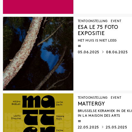
SIEMEN VAN GAUBERGEN
MAO WHU
XAVIER DUFFAUT
ANNA MANCUSO
ANNA RAIMONDO
CHRISTOPHE TERLINDEN
TENTOONSTELLING
EVENT
DENICOLAI & PROVOOST
EVA EVRARD
ESA LE 75 FOTO
FLORIS HOVERS
DAVID DE TSCHARNER
EXPOSITIE
MYRIAM HORNARD
BENOÎT BASTIN
HET HUIS IS NIET LEEG
PRISCILLA BECCARI
SÉBASTIEN ALOUF
05.06.2025
08.06.2025
PAUL GÉRARD
LOUISE LIMONTAS
ANTOINE MOULINARD
BOARD GAME CAMPUS & ARBA–E
ANNE SEDEL
FRÉDÉRIC BIESMANS
JAN DE VLIEGHER
AURÉLIEN GOUBAU
PATRIMOINE À ROULETTES
ROMANE ISKARIA
TENTOONSTELLING
EVENT
MATTERGY
BRUSSELSE KERAMIEK IN DE KI
IN LA MAISON DES ARTS
22.05.2025
25.05.2025