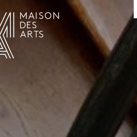
AGENDA
LA MAISON DES ARTS
HET HUIS
PRAKTISCHE INFORMATIE
GESCHIEDENIS
VERHUUR
UREN EN ADRES
L’ESTAMINET
TARIEF EN RESERVATIES
KUNSTENAARS
TEAM EN CONTACTEN
PERS
PARTNERS