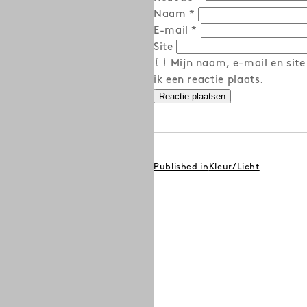
Naam
*
E-mail
*
Site
Mijn naam, e-mail en site
ik een reactie plaats.
BERICHT
Published in
Kleur/Licht
NAVIGATIE