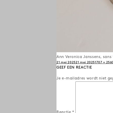
Ann Veronica Janssens, sans t
Posted
Full
21 mei 2025
21 mei 2025
1707 × 256
on
GEEF EEN REACTIE
size
Je e-mailadres wordt niet ge
Reactie
*