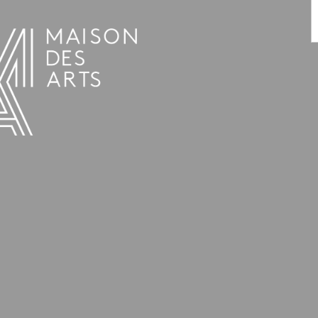
AGENDA
LA MAISON DES ARTS
HET HUIS
PRAKTISCHE INFORMATIE
GESCHIEDENIS
VERHUUR
UREN EN ADRES
L’ESTAMINET
TARIEF EN RESERVATIES
KUNSTENAARS
TEAM EN CONTACTEN
PERS
PARTNERS