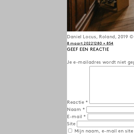
Daniel Locus, Roland, 2019 
Posted
Full
8 maart 2022
1280 × 854
on
GEEF EEN REACTIE
size
Je e-mailadres wordt niet ge
Reactie
*
Naam
*
E-mail
*
Site
Mijn naam, e-mail en site