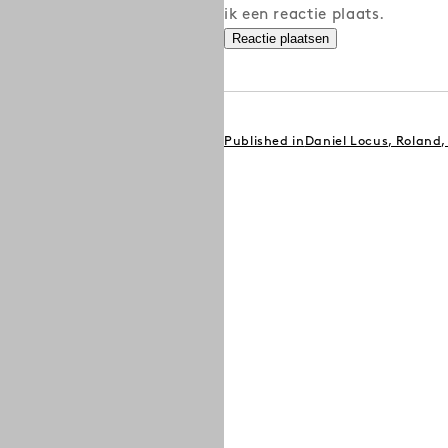
ik een reactie plaats.
BERICHT
Published in
Daniel Locus, Roland,
NAVIGATIE