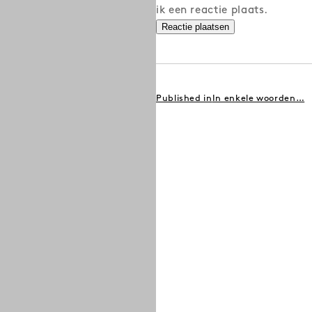
ik een reactie plaats.
BERICHT
Published in
In enkele woorden…
NAVIGATIE