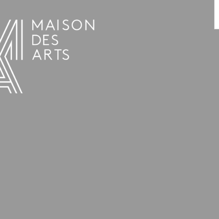
AGENDA
LA MAISON DES ARTS
HET HUIS
PRAKTISCHE INFORMATIE
GESCHIEDENIS
VERHUUR
UREN EN ADRES
L’ESTAMINET
TARIEF EN RESERVATIES
KUNSTENAARS
TEAM EN CONTACTEN
PERS
PARTNERS