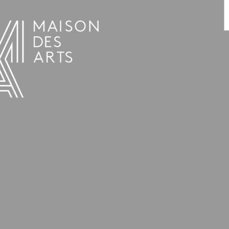
AGENDA
LA MAISON DES ARTS
HET HUIS
PRAKTISCHE INFORMATIE
GESCHIEDENIS
VERHUUR
UREN EN ADRES
L’ESTAMINET
TARIEF EN RESERVATIES
KUNSTENAARS
TEAM EN CONTACTEN
PERS
PARTNERS