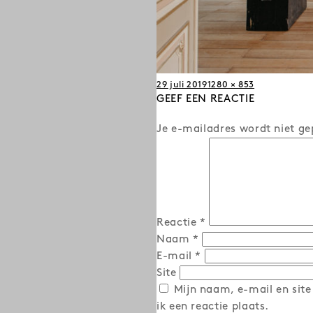
Posted
Full
29 juli 2019
1280 × 853
on
GEEF EEN REACTIE
size
Je e-mailadres wordt niet ge
Reactie
*
Naam
*
E-mail
*
Site
Mijn naam, e-mail en site
ik een reactie plaats.