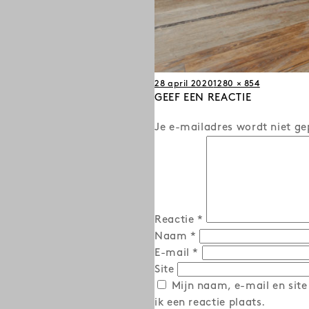
Posted
Full
28 april 2020
1280 × 854
on
GEEF EEN REACTIE
size
Je e-mailadres wordt niet ge
Reactie
*
Naam
*
E-mail
*
Site
Mijn naam, e-mail en site
ik een reactie plaats.