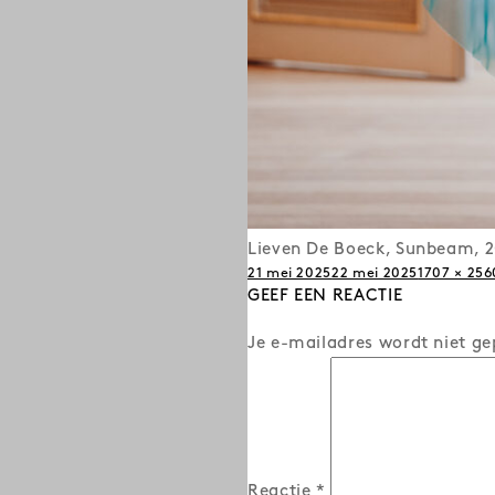
Lieven De Boeck, Sunbeam, 2
Posted
Full
21 mei 2025
22 mei 2025
1707 × 256
on
GEEF EEN REACTIE
size
Je e-mailadres wordt niet ge
Reactie
*