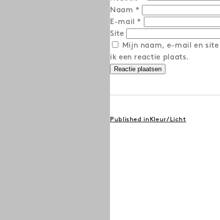
Naam
*
E-mail
*
Site
Mijn naam, e-mail en site
ik een reactie plaats.
BERICHT
Published in
Kleur/Licht
NAVIGATIE