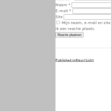
Naam
*
E-mail
*
Site
Mijn naam, e-mail en site
ik een reactie plaats.
BERICHT
Published in
Kleur/Licht
NAVIGATIE