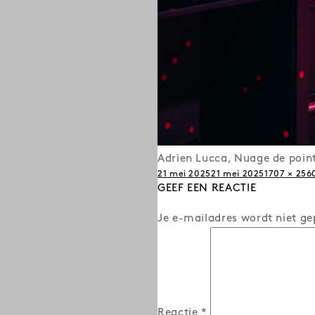
Adrien Lucca, Nuage de point
Posted
Full
21 mei 2025
21 mei 2025
1707 × 256
on
GEEF EEN REACTIE
size
Je e-mailadres wordt niet ge
Reactie
*