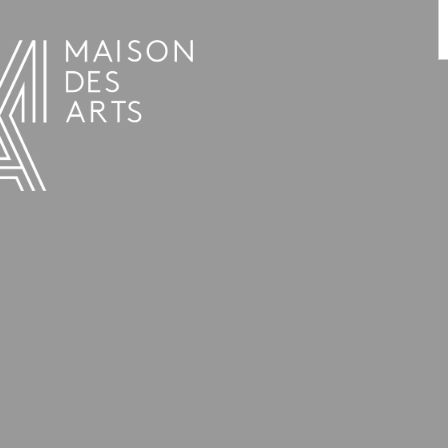
AGENDA
LA MAISON DES ARTS
HET HUIS
PRAKTISCHE INFORMATIE
GESCHIEDENIS
VERHUUR
UREN EN ADRES
L’ESTAMINET
TARIEF EN RESERVATIES
KUNSTENAARS
TEAM EN CONTACTEN
PERS
PARTNERS