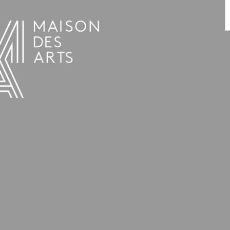
AGENDA
LA MAISON DES ARTS
HET HUIS
PRAKTISCHE INFORMATIE
GESCHIEDENIS
VERHUUR
UREN EN ADRES
L’ESTAMINET
TARIEF EN RESERVATIES
KUNSTENAARS
TEAM EN CONTACTEN
PERS
PARTNERS