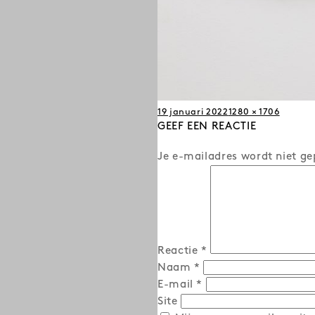
Posted
Full
19 januari 2022
1280 × 1706
on
GEEF EEN REACTIE
size
Je e-mailadres wordt niet ge
Reactie
*
Naam
*
E-mail
*
Site