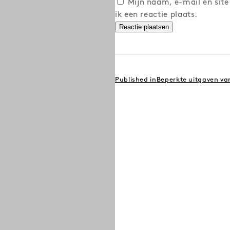
Mijn naam, e-mail en site
ik een reactie plaats.
BERICHT
Published in
Beperkte uitgaven va
NAVIGATIE