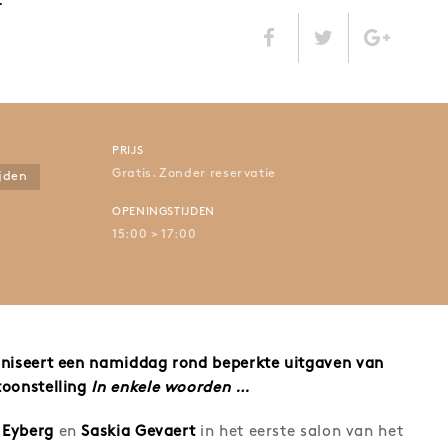
…”
PRIJS
Gratis. Zonder reservatie
ijden
OPENINGSTIJDEN
15:00 > 17:00
aniseert een namiddag rond beperkte uitgaven van
toonstelling
In enkele woorden …
 Eyberg
en
Saskia Gevaert
in het eerste salon van het