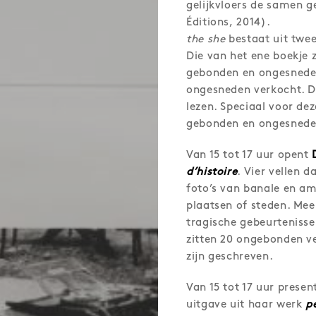
gelijkvloers de samen 
Éditions, 2014).
the she
bestaat uit twee 
Die van het ene boekje 
gebonden en ongesnede
ongesneden verkocht. De
lezen. Speciaal voor dez
gebonden en ongesneden
Van 15 tot 17 uur opent
d’histoire
. Vier vellen 
foto’s van banale en 
plaatsen of steden. Mee
tragische gebeurtenisse
zitten 20 ongebonden ve
zijn geschreven.
Van 15 tot 17 uur presen
uitgave uit haar werk
p