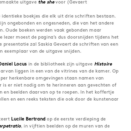
gemaakte uitgave
the she
voor (Gevaert
identieke boekjes die elk uit drie schriften bestaan.
zijn ongebonden en ongesneden, die van het andere
n. Oude boeken werden vaak gebonden maar
 lezer moest de pagina’s dus doorsnijden tijdens het
e presentatie zal Saskia Gevaert de schriften van een
 exemplaar van de uitgave snijden.
Daniel Locus
in de bibliotheek zijn uitgave
Histoire
daarvan liggen in een van de vitrines van de kamer. Op
amper herkenbare omgevingen staan namen van
r is er niet nodig om te herinneren aan gevechten of
n en beelden daarvan op te roepen. In het koffertje
llen en een reeks teksten die ook door de kunstenaar
teert
Lucile Bertrand
op de eerste verdieping de
erpetratio
, in vijftien beelden op de muren van de