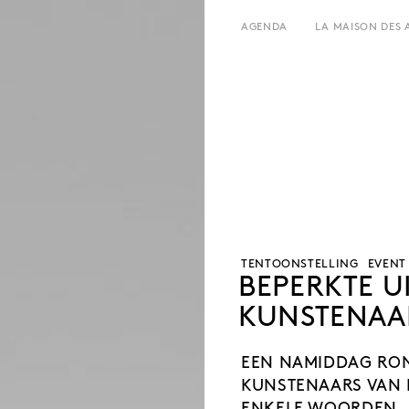
AGENDA
LA MAISON DES 
HET HUIS
UREN EN ADRES
GESCHIEDENIS
TARIEF EN RESERVATIES
VERHUUR
TEAM EN CONTACTEN
L’ESTAMINET
KUNSTENAARS
PERS
PARTNERS
TENTOONSTELLING
EVENT
BEPERKTE U
KUNSTENAA
EEN NAMIDDAG RON
KUNSTENAARS VAN 