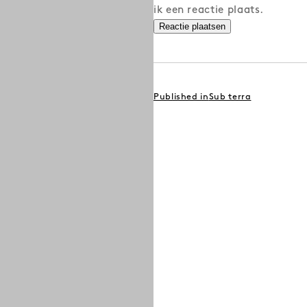
ik een reactie plaats.
BERICHT
Published in
Sub terra
NAVIGATIE