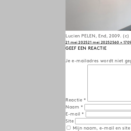
Lucien PELEN, End, 2009. (c
Posted
Full
21 mei 2025
21 mei 2025
2560 × 170
on
GEEF EEN REACTIE
size
Je e-mailadres wordt niet ge
Reactie
*
Naam
*
E-mail
*
Site
Mijn naam, e-mail en site