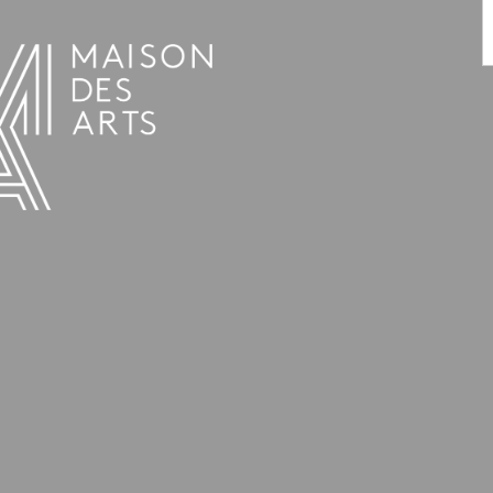
AGENDA
LA MAISON DES ARTS
HET HUIS
PRAKTISCHE INFORMATIE
GESCHIEDENIS
VERHUUR
UREN EN ADRES
L’ESTAMINET
TARIEF EN RESERVATIES
KUNSTENAARS
TEAM EN CONTACTEN
PERS
PARTNERS