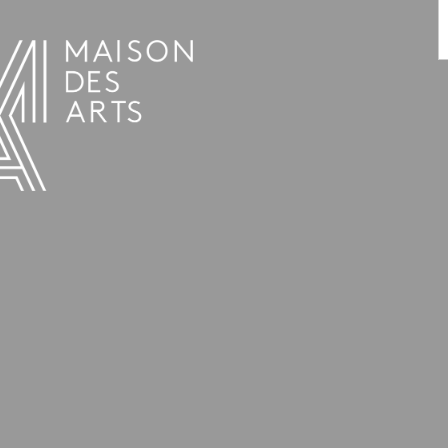
AGENDA
LA MAISON DES ARTS
HET HUIS
PRAKTISCHE INFORMATIE
GESCHIEDENIS
VERHUUR
UREN EN ADRES
L’ESTAMINET
TARIEF EN RESERVATIES
KUNSTENAARS
TEAM EN CONTACTEN
PERS
PARTNERS