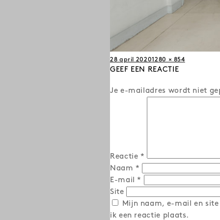
Posted
Full
28 april 2020
1280 × 854
on
GEEF EEN REACTIE
size
Je e-mailadres wordt niet ge
Reactie
*
Naam
*
E-mail
*
Site
Mijn naam, e-mail en site
ik een reactie plaats.