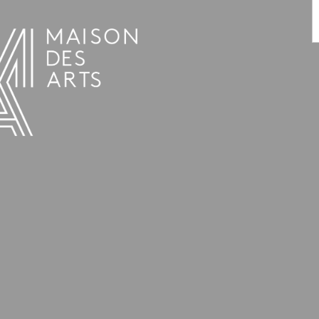
AGENDA
LA MAISON DES ARTS
HET HUIS
PRAKTISCHE INFORMATIE
GESCHIEDENIS
VERHUUR
UREN EN ADRES
L’ESTAMINET
TARIEF EN RESERVATIES
KUNSTENAARS
TEAM EN CONTACTEN
PERS
PARTNERS