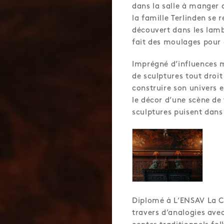
dans la salle à manger 
la famille Terlinden se 
découvert dans les lamb
fait des moulages pour 
Imprégné d’influences m
de sculptures tout droit
construire son univers 
le décor d’une scène de 
sculptures puisent dans
Diplomé à L’ENSAV La Ca
travers d’analogies ave