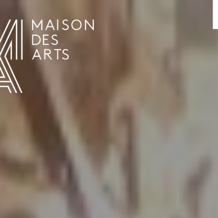
AGENDA
LA MAISON DES ARTS
LE LIEU
INFOS PRATIQUES
HISTOIRE
LOCATIONS
HORAIRES ET ADRESSE
L’ESTAMINET
TARIFS ET RÉSERVATION
ARTISTES
ÉQUIPE ET CONTACTS
PRESSE
PARTENAIRES