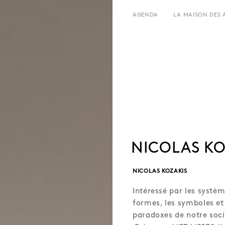
AGENDA
LA MAISON DES 
LE LIEU
HORAIRES ET ADRESSE
HISTOIRE
TARIFS ET RÉSERVATION
LOCATIONS
ÉQUIPE ET CONTACTS
L’ESTAMINET
ARTISTES
PRESSE
PARTENAIRES
NICOLAS KO
NICOLAS KOZAKIS
Intéressé par les systèm
formes, les symboles et 
paradoxes de notre soci