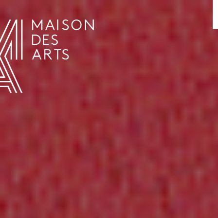
AGENDA
LA MAISON DES ARTS
LE LIEU
INFOS PRATIQUES
HISTOIRE
LOCATIONS
HORAIRES ET ADRESSE
L’ESTAMINET
TARIFS ET RÉSERVATION
ARTISTES
ÉQUIPE ET CONTACTS
PRESSE
PARTENAIRES