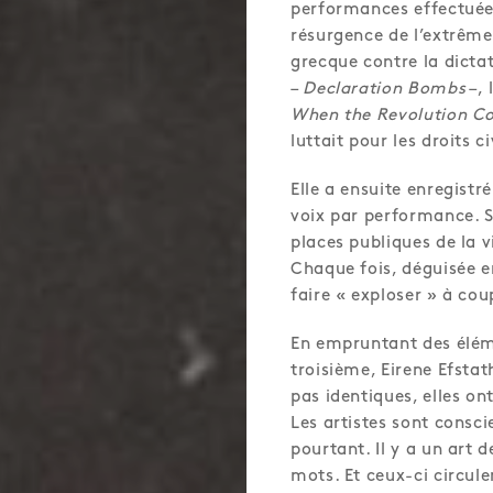
performances effectuées
résurgence de l’extrême-
grecque contre la dicta
–
Declaration Bombs
–, 
When the Revolution C
luttait pour les droits
Elle a ensuite enregistr
voix par performance. Su
places publiques de la v
Chaque fois, déguisée en
faire « exploser » à co
En empruntant des élém
troisième, Eirene Efstath
pas identiques, elles on
Les artistes sont consc
pourtant. Il y a un art d
mots. Et ceux-ci circule