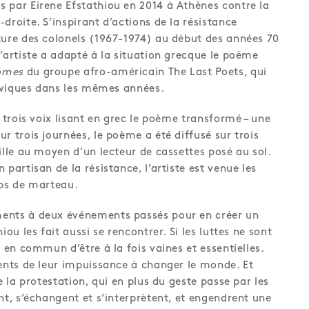
 par Eirene Efstathiou en 2014 à Athènes contre la
droite. S’inspirant d’actions de la résistance
ture des colonels (1967-1974) au début des années 70
l’artiste a adapté à la situation grecque le poème
omes
du groupe afro-américain The Last Poets, qui
 civiques dans les mêmes années.
é trois voix lisant en grec le poème transformé – une
r trois journées, le poème a été diffusé sur trois
ille au moyen d’un lecteur de cassettes posé au sol.
 partisan de la résistance, l’artiste est venue les
ups de marteau.
ents à deux événements passés pour en créer un
iou les fait aussi se rencontrer. Si les luttes ne sont
t en commun d’être à la fois vaines et essentielles.
ients de leur impuissance à changer le monde. Et
e la protestation, qui en plus du geste passe par les
nt, s’échangent et s’interprètent, et engendrent une