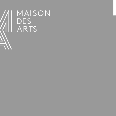
AGENDA
LA MAISON DES ARTS
LE LIEU
INFOS PRATIQUES
HISTOIRE
LOCATIONS
HORAIRES ET ADRESSE
L’ESTAMINET
TARIFS ET RÉSERVATION
ARTISTES
ÉQUIPE ET CONTACTS
PRESSE
PARTENAIRES