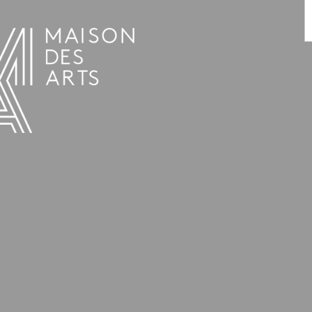
AGENDA
LA MAISON DES ARTS
LE LIEU
INFOS PRATIQUES
HISTOIRE
LOCATIONS
HORAIRES ET ADRESSE
L’ESTAMINET
TARIFS ET RÉSERVATION
ARTISTES
ÉQUIPE ET CONTACTS
PRESSE
PARTENAIRES