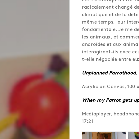
Les scientifiques affi
radicalement changé de
climatique et de la dété
même temps, leur intera
fondamentale. Je me de
les animaux, et comment
androïdes et aux anima
interagiront-ils avec c
t-elle négociée entre eu
Unplanned Parrothood
,
Acrylic on Canvas, 100 x
When my Parrot gets ups
Mediaplayer, headphone 
17:21