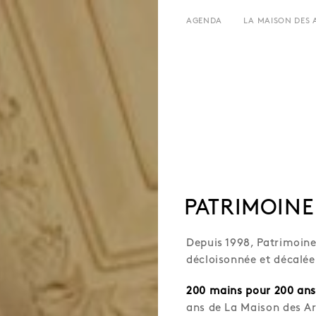
AGENDA
LA MAISON DES 
LE LIEU
HORAIRES ET ADRESSE
HISTOIRE
TARIFS ET RÉSERVATION
LOCATIONS
ÉQUIPE ET CONTACTS
L’ESTAMINET
ARTISTES
PRESSE
PARTENAIRES
PATRIMOINE
Depuis 1998, Patrimoine
décloisonnée et décalée 
200 mains pour 200 ans
ans de La Maison des Art