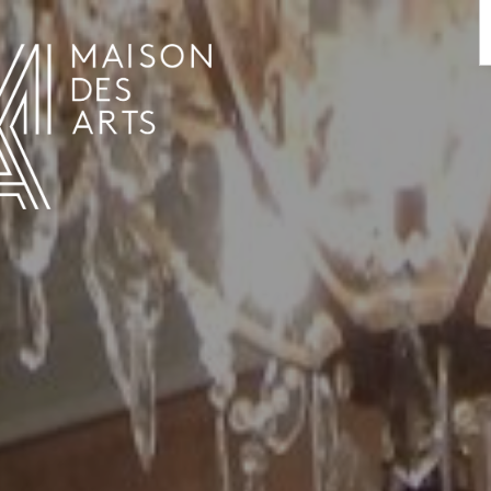
AGENDA
LA MAISON DES ARTS
LE LIEU
INFOS PRATIQUES
HISTOIRE
LOCATIONS
HORAIRES ET ADRESSE
L’ESTAMINET
TARIFS ET RÉSERVATION
ARTISTES
ÉQUIPE ET CONTACTS
PRESSE
PARTENAIRES