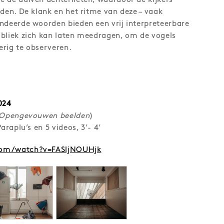
 de duiven achterlieten, waardoor de kijkers
rden. De klank en het ritme van deze – vaak
ndeerde woorden bieden een vrij interpreteerbare
bliek zich kan laten meedragen, om de vogels
rig te observeren.
024
Opengevouwen beelden
)
araplu’s en 5 videos, 3’- 4’
com/watch?v=FASljNOUHjk