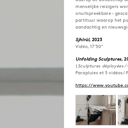
daarop de boodschap die
menselijke reizigers wo
onuitspreekbare – gesca
partituur waarop het pu
aandachtig en nieuwsgie
Sjhlrùl
, 2023
Vidéo, 17’50”
Unfolding Sculptures
, 2
(
Sculptures déployées /
Parapluies et 5 vidéos/ P
https://www.youtube.