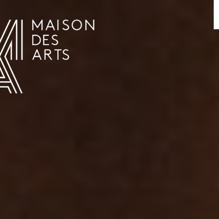
AGENDA
LA MAISON DES ARTS
HET HUIS
PRAKTISCHE INFORMATIE
GESCHIEDENIS
VERHUUR
UREN EN ADRES
L’ESTAMINET
TARIEF EN RESERVATIES
KUNSTENAARS
TEAM EN CONTACTEN
PERS
PARTNERS