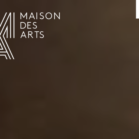
AGENDA
LA MAISON DES ARTS
HET HUIS
PRAKTISCHE INFORMATIE
GESCHIEDENIS
VERHUUR
UREN EN ADRES
L’ESTAMINET
TARIEF EN RESERVATIES
KUNSTENAARS
TEAM EN CONTACTEN
PERS
PARTNERS