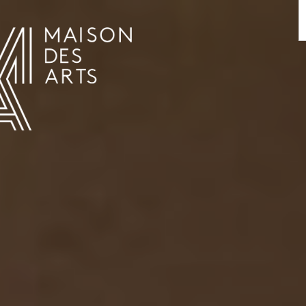
AGENDA
LA MAISON DES ARTS
HET HUIS
PRAKTISCHE INFORMATIE
GESCHIEDENIS
VERHUUR
UREN EN ADRES
L’ESTAMINET
TARIEF EN RESERVATIES
KUNSTENAARS
TEAM EN CONTACTEN
PERS
PARTNERS