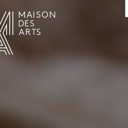
AGENDA
LA MAISON DES ARTS
HET HUIS
PRAKTISCHE INFORMATIE
GESCHIEDENIS
VERHUUR
UREN EN ADRES
L’ESTAMINET
TARIEF EN RESERVATIES
KUNSTENAARS
TEAM EN CONTACTEN
PERS
PARTNERS