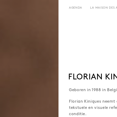
AGENDA
LA MAISON DES 
HET HUIS
UREN EN ADRES
GESCHIEDENIS
TARIEF EN RESERVATIES
VERHUUR
TEAM EN CONTACTEN
L’ESTAMINET
KUNSTENAARS
PERS
PARTNERS
FLORIAN KI
Geboren in 1988 in Belg
Florian Kiniques neemt 
tekstuele en visuele ref
conditie.