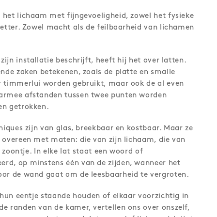
het lichaam met fijngevoeligheid, zowel het fysieke
letter. Zowel macht als de feilbaarheid van lichamen
jn installatie beschrijft, heeft hij het over latten.
ende zaken betekenen, zoals de platte en smalle
r timmerlui worden gebruikt, maar ook de al even
aarmee afstanden tussen twee punten worden
en getrokken.
niques zijn van glas, breekbaar en kostbaar. Maar ze
 overeen met maten: die van zijn lichaam, die van
n zoontje. In elke lat staat een woord of
d, op minstens één van de zijden, wanneer het
oor de wand gaat om de leesbaarheid te vergroten.
 hun eentje staande houden of elkaar voorzichtig in
e randen van de kamer, vertellen ons over onszelf,