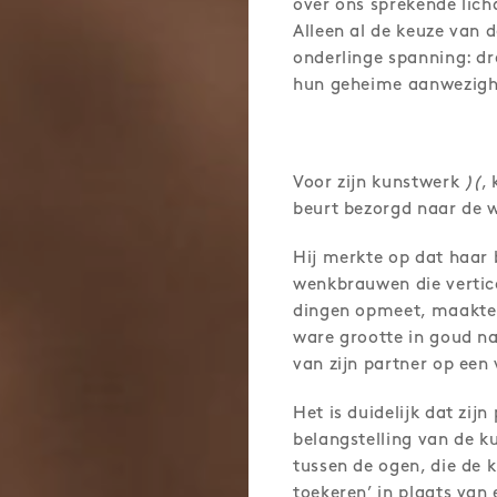
over ons sprekende lich
Alleen al de keuze van 
onderlinge spanning: dr
hun geheime aanwezigh
Voor zijn kunstwerk
)(
,
beurt bezorgd naar de w
Hij merkte op dat haar 
wenkbrauwen die vertic
dingen opmeet, maakte h
ware grootte in goud n
van zijn partner op een
Het is duidelijk dat zij
belangstelling van de k
tussen de ogen, die de 
toekeren’ in plaats van 