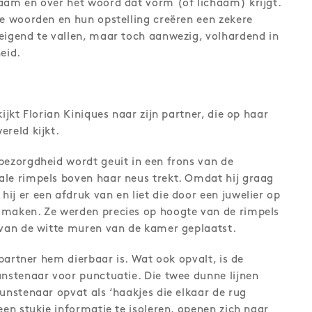
aam en over het woord dat vorm (of lichaam) krijgt.
de woorden en hun opstelling creëren een zekere
eigend te vallen, maar toch aanwezig, volhardend in
eid.
 kijkt Florian Kiniques naar zijn partner, die op haar
ereld kijkt.
bezorgdheid wordt geuit in een frons van de
ale rimpels boven haar neus trekt. Omdat hij graag
ij er een afdruk van en liet die door een juwelier op
amaken. Ze werden precies op hoogte van de rimpels
 van de witte muren van de kamer geplaatst.
n partner hem dierbaar is. Wat ook opvalt, is de
unstenaar voor punctuatie. Die twee dunne lijnen
kunstenaar opvat als ‘haakjes die elkaar de rug
een stukje informatie te isoleren, openen zich naar