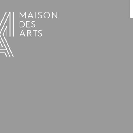
AGENDA
LA MAISON DES ARTS
LE LIEU
INFOS PRATIQUES
HISTOIRE
LOCATIONS
HORAIRES ET ADRESSE
L’ESTAMINET
TARIFS ET RÉSERVATION
ARTISTES
ÉQUIPE ET CONTACTS
PRESSE
PARTENAIRES